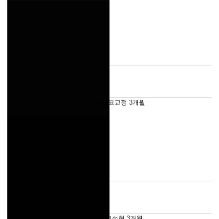
코재수술,휜코교정 3개월
첫코, 기능코성형 3개월