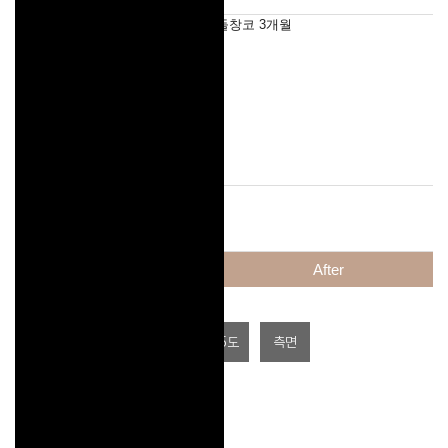
코재수술, 들창코 3개월
Before
After
정면
45도
측면
다른 케이스 보기