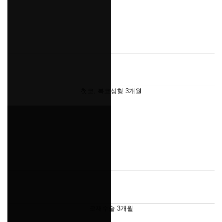
첫코, 복코성형 3개월
코재수술 3개월